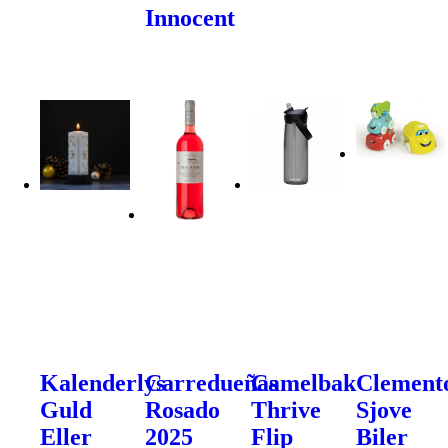
Innocent
Kalenderlys
Carredueñas
Camelbak
Clement
Guld
Rosado
Thrive
Sjove
Eller
2025
Flip
Biler