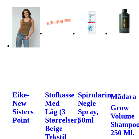
Eike-
Stofkasse
Spirularin
Mãdara
New -
Med
Negle
Grow
Sisters
Låg (3
Spray,
Volume
Point
Størrelser)
50ml
Shampoo
Beige
250 Ml.
Tekstil