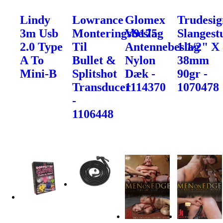
Lindy
Lowrance
Glomex
Trudesig
3m Usb
Monteringsbeslag
V9175
Slangest
2.0 Type
Til
Antennebeslag
1 1/2" X
A To
Bullet &
Nylon
38mm
Mini-B
Splitshot
Dæk -
90gr -
Transducer
1114370
1070478
-
1106448