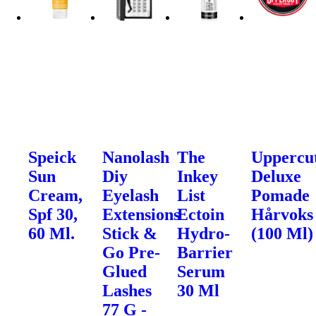
Speick
Nanolash
The
Uppercu
Sun
Diy
Inkey
Deluxe
Cream,
Eyelash
List
Pomade
Spf 30,
Extensions
Ectoin
Hårvoks
60 Ml.
Stick &
Hydro-
(100 Ml)
Go Pre-
Barrier
Glued
Serum
Lashes
30 Ml
77 G -