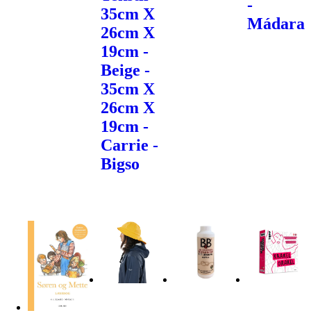
-
35cm X
Mádara
26cm X
19cm -
Beige -
35cm X
26cm X
19cm -
Carrie -
Bigso