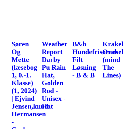
Søren
Weather
B&b
Krakel
Og
Report
Hundefrisørens
Orakel
Mette
Darby
Filt
(mind
(læsebog
Pu Rain
Løsning
The
1, 0.-1.
Hat,
- B & B
Lines)
Klasse)
Golden
(1, 2024)
Rod -
| Ejvind
Unisex -
Jensen,knud
Hat
Hermansen
-