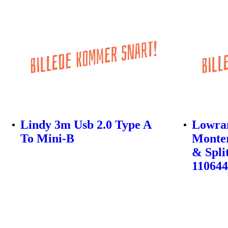
Lindy 3m Usb 2.0 Type A
Lowra
To Mini-B
Monter
& Spli
11064