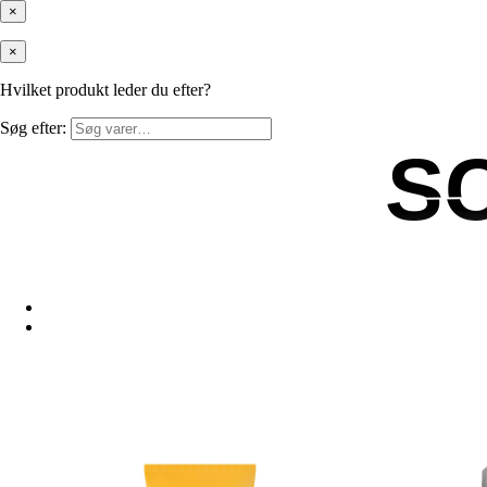
×
×
Hvilket produkt leder du efter?
Søg efter:
S
S