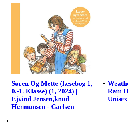
Søren Og Mette (læsebog 1,
Weath
0.-1. Klasse) (1, 2024) |
Rain H
Ejvind Jensen,knud
Unisex
Hermansen - Carlsen