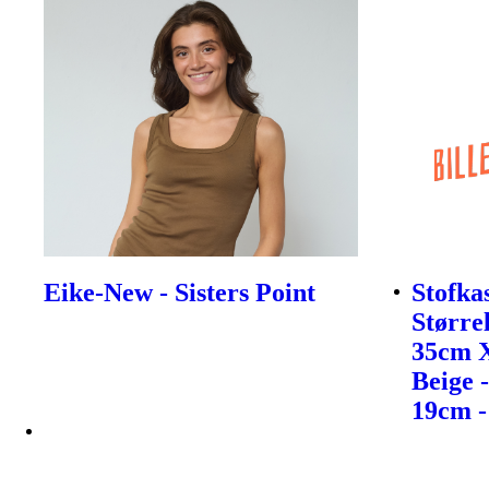
Eike-New - Sisters Point
Stofka
Størrel
35cm 
Beige 
19cm -