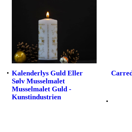
Kalenderlys Guld Eller
Carred
Sølv Musselmalet
Musselmalet Guld -
Kunstindustrien