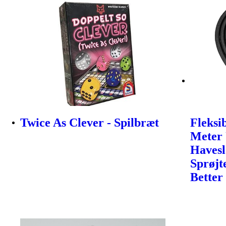
Twice As Clever - Spilbræt
Fleksi
Meter 
Haves
Sprøjt
Better