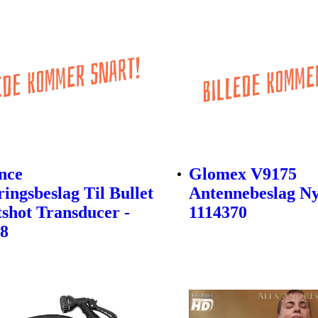
nce
Glomex V9175
ingsbeslag Til Bullet
Antennebeslag Ny
tshot Transducer -
1114370
48