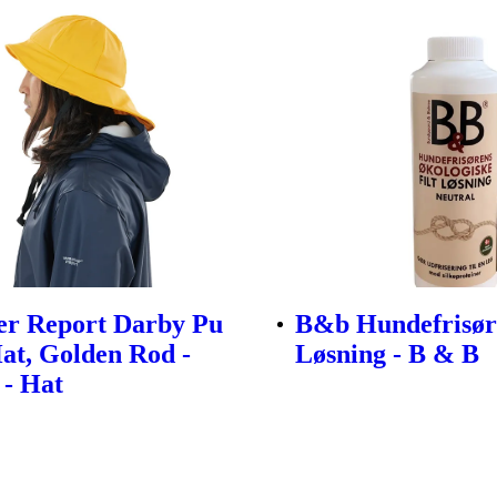
er Report Darby Pu
B&b Hundefrisøre
at, Golden Rod -
Løsning - B & B
 - Hat