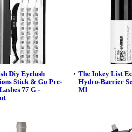
sh Diy Eyelash
The Inkey List Ec
ions Stick & Go Pre-
Hydro-Barrier S
Lashes 77 G -
Ml
nt