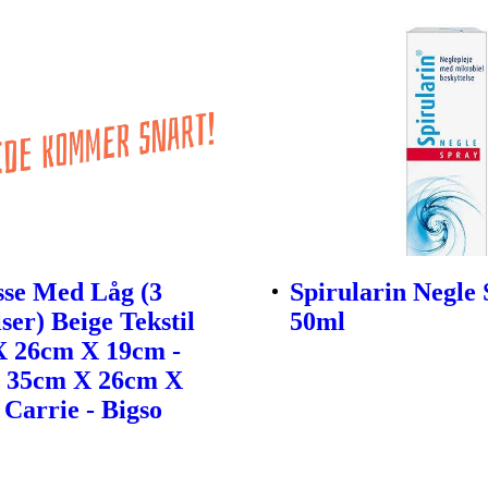
sse Med Låg (3
Spirularin Negle 
ser) Beige Tekstil
50ml
X 26cm X 19cm -
- 35cm X 26cm X
 Carrie - Bigso