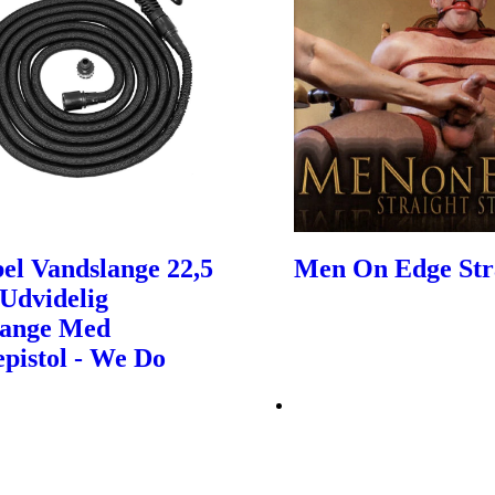
bel Vandslange 22,5
Men On Edge Str
Udvidelig
lange Med
epistol - We Do