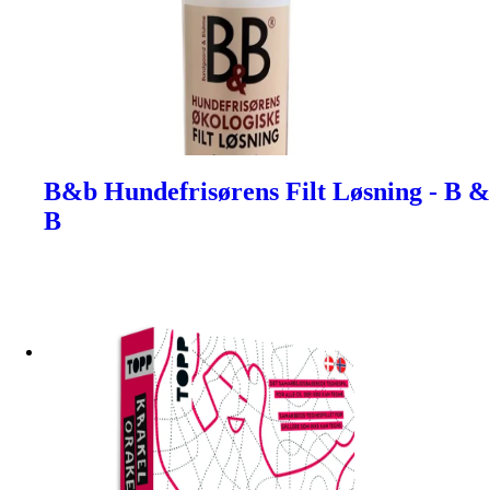
B&b Hundefrisørens Filt Løsning - B &
B