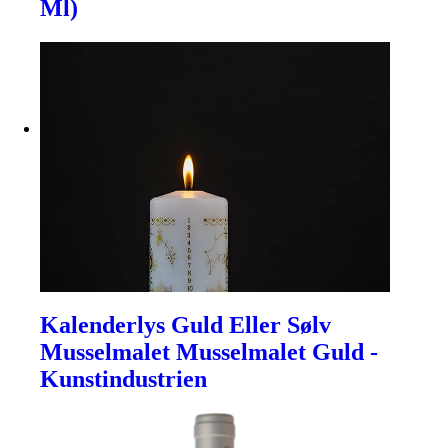
Ml)
Kalenderlys Guld Eller Sølv
Musselmalet Musselmalet Guld -
Kunstindustrien