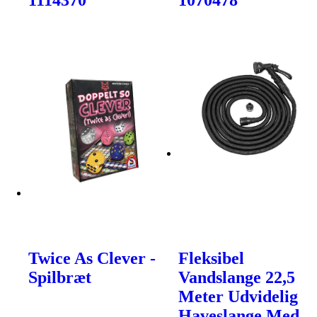
1114370
1070478
Twice As Clever -
Fleksibel
Spilbræt
Vandslange 22,5
Meter Udvidelig
Haveslange Med