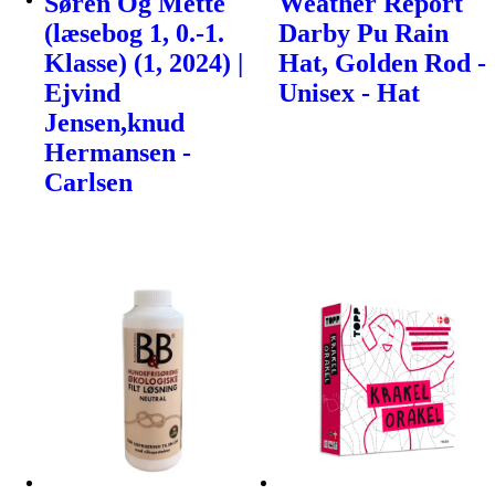
Søren Og Mette
Weather Report
(læsebog 1, 0.-1.
Darby Pu Rain
Klasse) (1, 2024) |
Hat, Golden Rod -
Ejvind
Unisex - Hat
Jensen,knud
Hermansen -
Carlsen