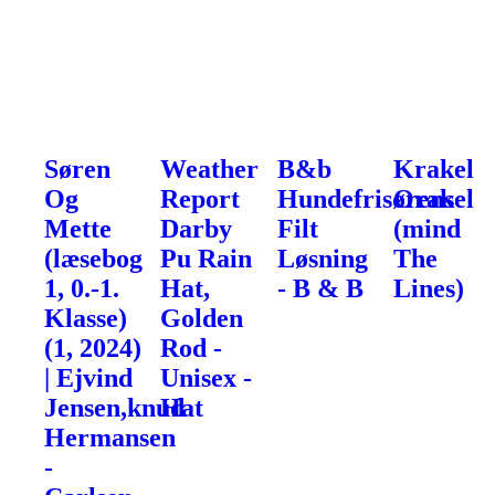
Søren
Weather
B&b
Krakel
Og
Report
Hundefrisørens
Orakel
Mette
Darby
Filt
(mind
(læsebog
Pu Rain
Løsning
The
1, 0.-1.
Hat,
- B & B
Lines)
Klasse)
Golden
(1, 2024)
Rod -
| Ejvind
Unisex -
Jensen,knud
Hat
Hermansen
-