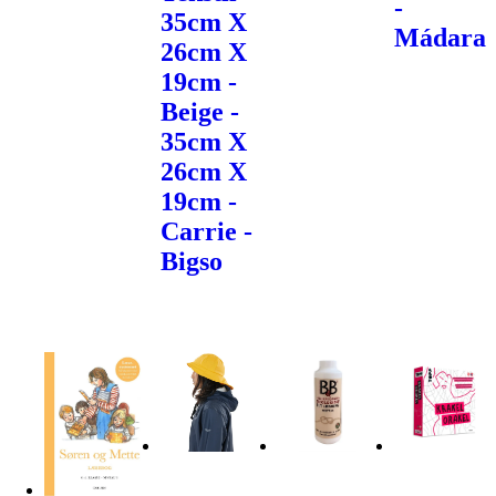
-
35cm X
Mádara
26cm X
19cm -
Beige -
35cm X
26cm X
19cm -
Carrie -
Bigso