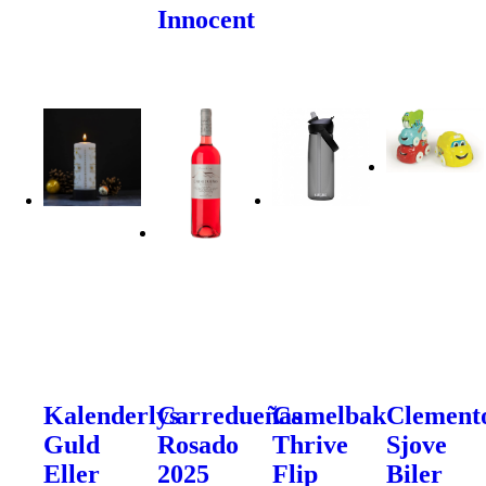
Innocent
Kalenderlys
Carredueñas
Camelbak
Clement
Guld
Rosado
Thrive
Sjove
Eller
2025
Flip
Biler