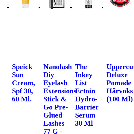
Speick
Nanolash
The
Uppercu
Sun
Diy
Inkey
Deluxe
Cream,
Eyelash
List
Pomade
Spf 30,
Extensions
Ectoin
Hårvoks
60 Ml.
Stick &
Hydro-
(100 Ml)
Go Pre-
Barrier
Glued
Serum
Lashes
30 Ml
77 G -