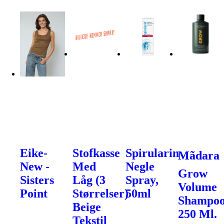
Eike-
Stofkasse
Spirularin
Mãdara
New -
Med
Negle
Grow
Sisters
Låg (3
Spray,
Volume
Point
Størrelser)
50ml
Shampoo
Beige
250 Ml.
Tekstil