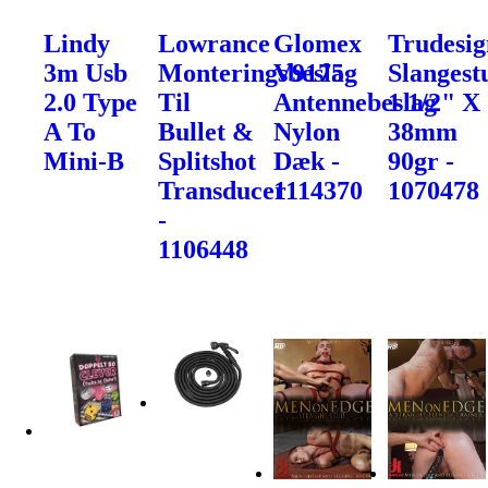
Lindy
Lowrance
Glomex
Trudesig
3m Usb
Monteringsbeslag
V9175
Slangest
2.0 Type
Til
Antennebeslag
1 1/2" X
A To
Bullet &
Nylon
38mm
Mini-B
Splitshot
Dæk -
90gr -
Transducer
1114370
1070478
-
1106448