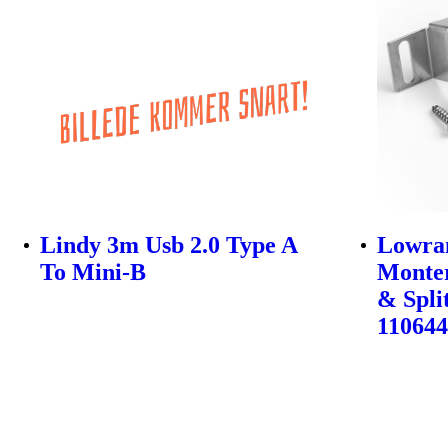
Lindy 3m Usb 2.0 Type A
Lowra
To Mini-B
Monter
& Spli
11064