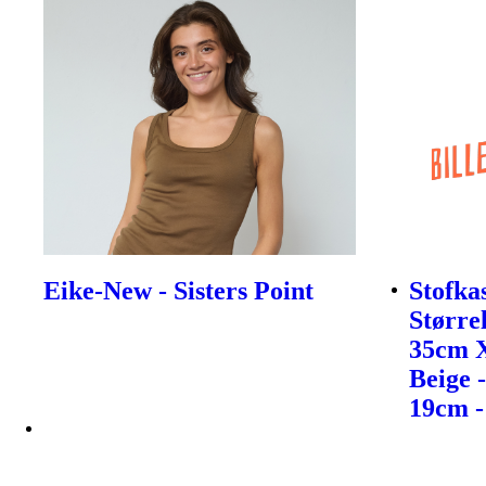
Eike-New - Sisters Point
Stofka
Størrel
35cm 
Beige 
19cm -