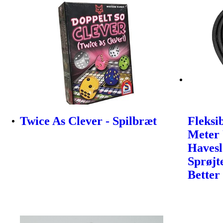
Twice As Clever - Spilbræt
Fleksi
Meter 
Haves
Sprøjt
Better