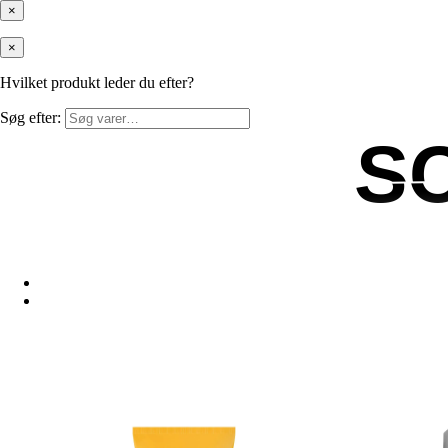
×
×
Hvilket produkt leder du efter?
Søg efter:
S
S