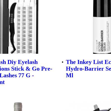
sh Diy Eyelash
The Inkey List Ec
ions Stick & Go Pre-
Hydro-Barrier S
Lashes 77 G -
Ml
nt