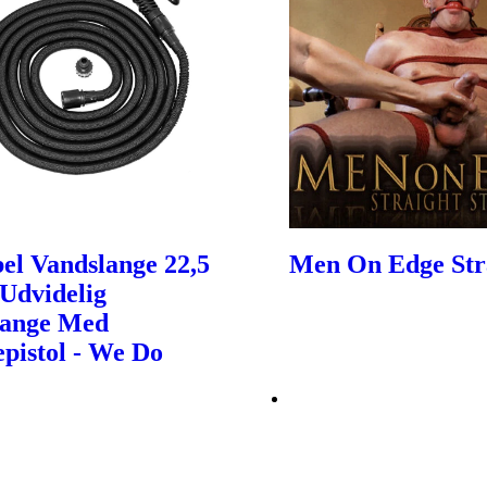
bel Vandslange 22,5
Men On Edge Str
Udvidelig
lange Med
epistol - We Do