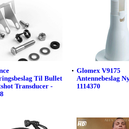
nce
Glomex V9175
ingsbeslag Til Bullet
Antennebeslag Ny
tshot Transducer -
1114370
48