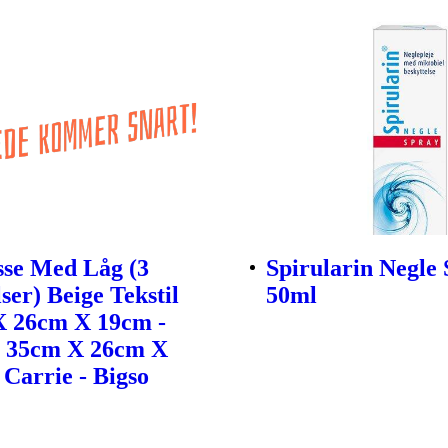
sse Med Låg (3
Spirularin Negle 
ser) Beige Tekstil
50ml
X 26cm X 19cm -
- 35cm X 26cm X
 Carrie - Bigso