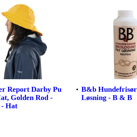
er Report Darby Pu
B&b Hundefrisøre
at, Golden Rod -
Løsning - B & B
 - Hat