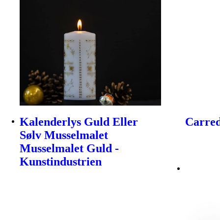
Kalenderlys Guld Eller
Carred
Sølv Musselmalet
Musselmalet Guld -
Kunstindustrien