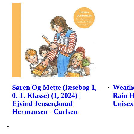
Søren Og Mette (læsebog 1,
Weath
0.-1. Klasse) (1, 2024) |
Rain H
Ejvind Jensen,knud
Unisex
Hermansen - Carlsen