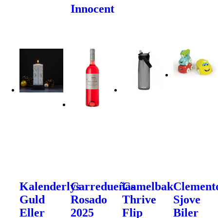
Innocent
Kalenderlys
Carredueñas
Camelbak
Clement
Guld
Rosado
Thrive
Sjove
Eller
2025
Flip
Biler