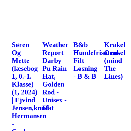
Søren
Weather
B&b
Krakel
Og
Report
Hundefrisørens
Orakel
Mette
Darby
Filt
(mind
(læsebog
Pu Rain
Løsning
The
1, 0.-1.
Hat,
- B & B
Lines)
Klasse)
Golden
(1, 2024)
Rod -
| Ejvind
Unisex -
Jensen,knud
Hat
Hermansen
-