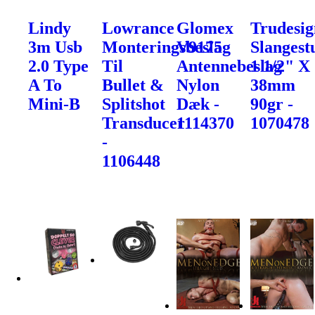
Lindy
Lowrance
Glomex
Trudesig
3m Usb
Monteringsbeslag
V9175
Slangest
2.0 Type
Til
Antennebeslag
1 1/2" X
A To
Bullet &
Nylon
38mm
Mini-B
Splitshot
Dæk -
90gr -
Transducer
1114370
1070478
-
1106448