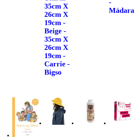
-
35cm X
Mádara
26cm X
19cm -
Beige -
35cm X
26cm X
19cm -
Carrie -
Bigso