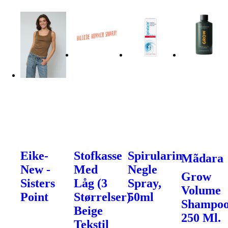
Eike-
Stofkasse
Spirularin
Mãdara
New -
Med
Negle
Grow
Sisters
Låg (3
Spray,
Volume
Point
Størrelser)
50ml
Shampoo
Beige
250 Ml.
Tekstil