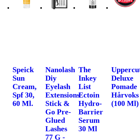
Speick
Nanolash
The
Uppercu
Sun
Diy
Inkey
Deluxe
Cream,
Eyelash
List
Pomade
Spf 30,
Extensions
Ectoin
Hårvoks
60 Ml.
Stick &
Hydro-
(100 Ml)
Go Pre-
Barrier
Glued
Serum
Lashes
30 Ml
77 G -