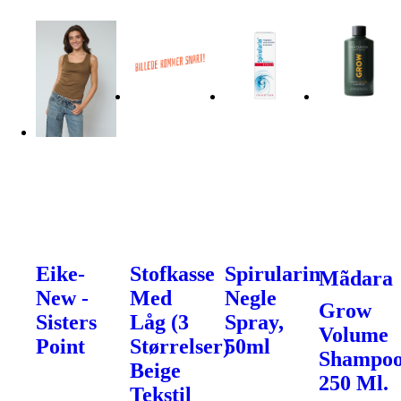
Eike-
Stofkasse
Spirularin
Mãdara
New -
Med
Negle
Grow
Sisters
Låg (3
Spray,
Volume
Point
Størrelser)
50ml
Shampoo
Beige
250 Ml.
Tekstil