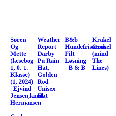
Søren
Weather
B&b
Krakel
Og
Report
Hundefrisørens
Orakel
Mette
Darby
Filt
(mind
(læsebog
Pu Rain
Løsning
The
1, 0.-1.
Hat,
- B & B
Lines)
Klasse)
Golden
(1, 2024)
Rod -
| Ejvind
Unisex -
Jensen,knud
Hat
Hermansen
-