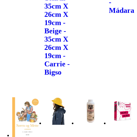
-
35cm X
Mádara
26cm X
19cm -
Beige -
35cm X
26cm X
19cm -
Carrie -
Bigso