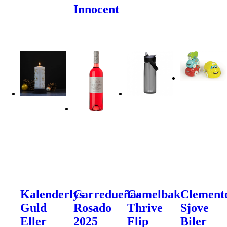
Innocent
Kalenderlys
Carredueñas
Camelbak
Clement
Guld
Rosado
Thrive
Sjove
Eller
2025
Flip
Biler