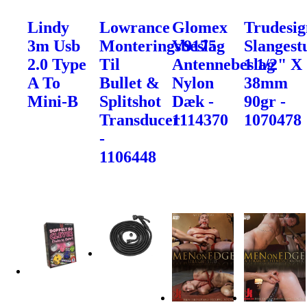
Lindy
Lowrance
Glomex
Trudesig
3m Usb
Monteringsbeslag
V9175
Slangest
2.0 Type
Til
Antennebeslag
1 1/2" X
A To
Bullet &
Nylon
38mm
Mini-B
Splitshot
Dæk -
90gr -
Transducer
1114370
1070478
-
1106448