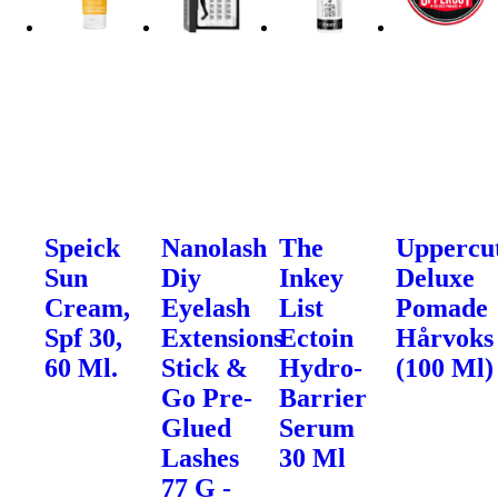
Speick
Nanolash
The
Uppercu
Sun
Diy
Inkey
Deluxe
Cream,
Eyelash
List
Pomade
Spf 30,
Extensions
Ectoin
Hårvoks
60 Ml.
Stick &
Hydro-
(100 Ml)
Go Pre-
Barrier
Glued
Serum
Lashes
30 Ml
77 G -