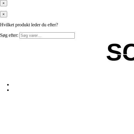
×
×
Hvilket produkt leder du efter?
Søg efter:
S
S