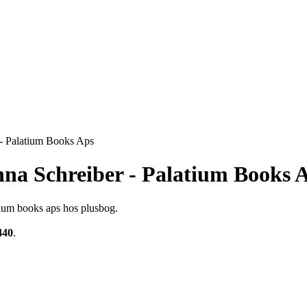
- Palatium Books Aps
nna Schreiber - Palatium Books 
tium books aps hos plusbog.
440
.