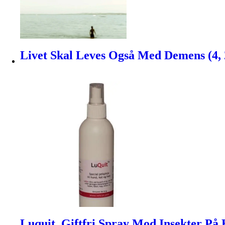
Livet Skal Leves Også Med Demens (4, 
Luquit, Giftfri Spray Mod Insekter På 