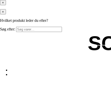
×
×
Hvilket produkt leder du efter?
Søg efter:
S
S