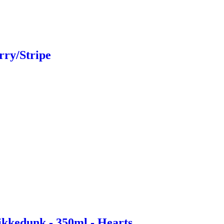
rry/Stripe
ikkedunk - 350ml - Hearts