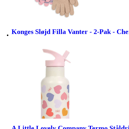
Konges Sløjd Filla Vanter - 2-Pak - Che
A Little Lovely Company Termo Ståldr