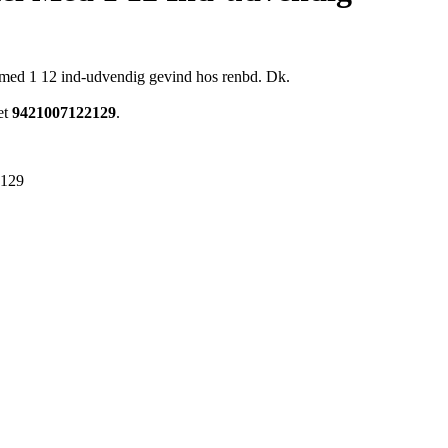
 med 1 12 ind-udvendig gevind hos renbd. Dk.
et
9421007122129
.
2129