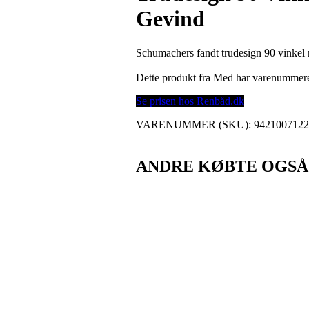
Gevind
Schumachers fandt trudesign 90 vinkel
Dette produkt fra Med har varenummer
Se prisen hos Renbåd.dk
VARENUMMER (SKU):
942100712
ANDRE KØBTE OGSÅ