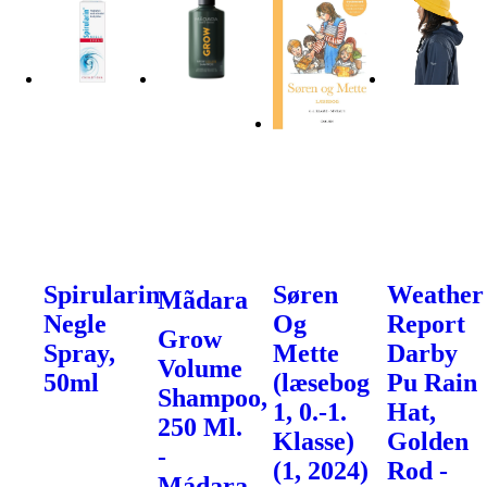
Spirularin
Søren
Weather
Mãdara
Negle
Og
Report
Grow
Spray,
Mette
Darby
Volume
50ml
(læsebog
Pu Rain
Shampoo,
1, 0.-1.
Hat,
250 Ml.
Klasse)
Golden
-
(1, 2024)
Rod -
Mádara