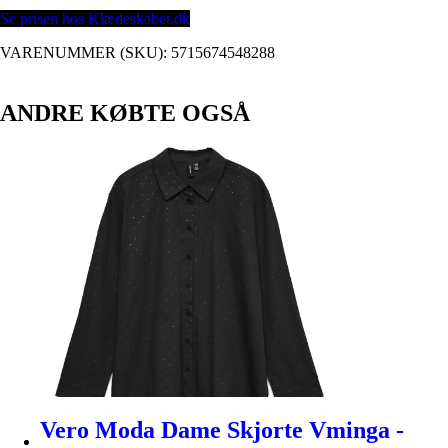
Se prisen hos Klædeskabet.dk
VARENUMMER (SKU):
5715674548288
ANDRE KØBTE OGSÅ
Vero Moda Dame Skjorte Vminga -