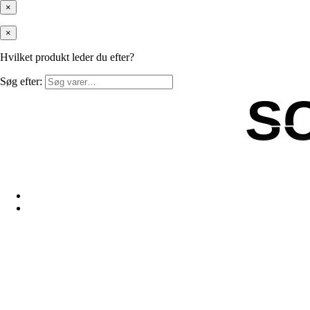
×
×
Hvilket produkt leder du efter?
Søg efter:
S
S