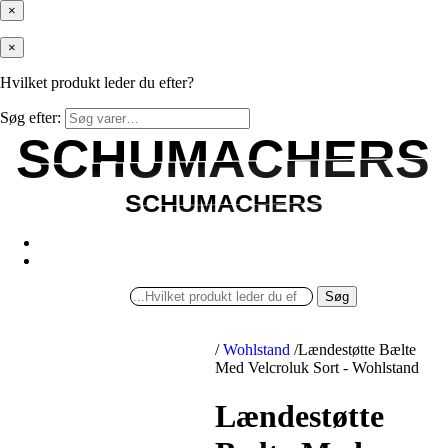
×
×
Hvilket produkt leder du efter?
Søg efter:
SCHUMACHERS
SCHUMACHERS
SCHUMACHERS
SCHUMACHERS
Søg
/
Wohlstand
/
Lændestøtte Bælte
Med Velcroluk Sort - Wohlstand
Lændestøtte