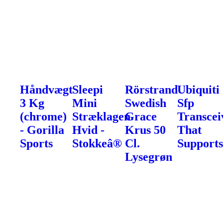
Håndvægt
Sleepi
Rörstrand
Ubiquiti
3 Kg
Mini
Swedish
Sfp
(chrome)
Stræklagen
Grace
Transcei
- Gorilla
Hvid -
Krus 50
That
Sports
Stokkeâ®
Cl.
Support
Lysegrøn