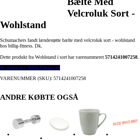
Bælte Med
Velcroluk Sort -
Wohlstand
Schumachers fandt lændestøtte bælte med velcroluk sort - wohlstand
hos billig-fitness. Dk.
Dette produkt fra Wohlstand i sort har varenummeret
5714241007258
.
Se prisen hos Billig-Fitness.dk
VARENUMMER (SKU):
5714241007258
ANDRE KØBTE OGSÅ