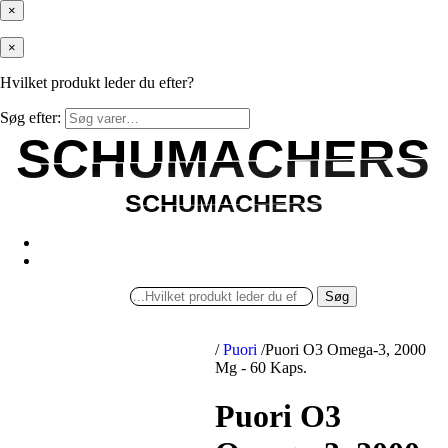
×
×
Hvilket produkt leder du efter?
Søg efter:
SCHUMACHERS
SCHUMACHERS
SCHUMACHERS
SCHUMACHERS
Søg
/
Puori
/
Puori O3 Omega-3, 2000
Mg - 60 Kaps.
Puori O3