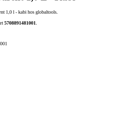
 1,0 l - kabi hos globaltools.
ret
5708891481001
.
1001