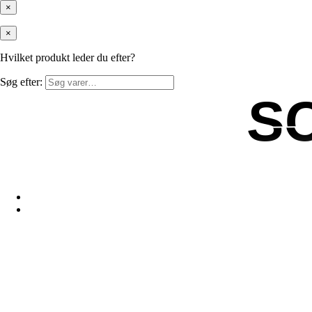
×
×
Hvilket produkt leder du efter?
Søg efter:
S
S