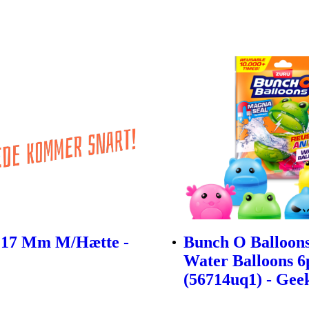
 17 Mm M/Hætte -
Bunch O Balloons
Water Balloons 6
(56714uq1) - Gee