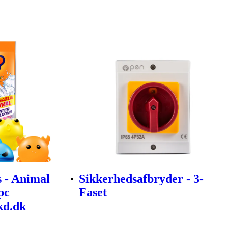
 - Animal
Sikkerhedsafbryder - 3-
pc
Faset
kd.dk