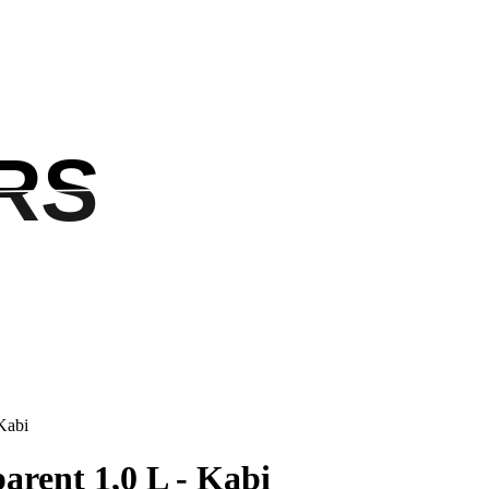
RS
RS
Kabi
rent 1,0 L - Kabi