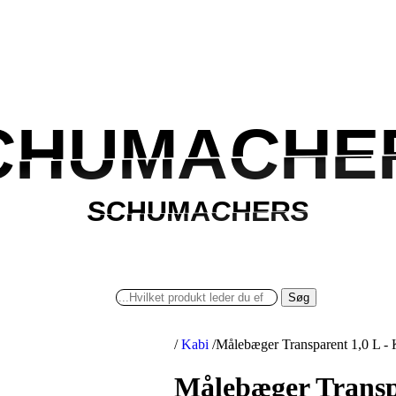
CHUMACHE
CHUMACHE
SCHUMACHERS
SCHUMACHERS
Søg
/
Kabi
/
Målebæger Transparent 1,0 L - 
Målebæger Transpa