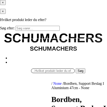
×
×
Hvilket produkt leder du efter?
Søg efter:
SCHUMACHERS
SCHUMACHERS
SCHUMACHERS
SCHUMACHERS
Søg
/
None
/
Bordben, Support Beslag I
Aluminium 47cm - None
Bordben,