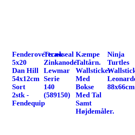
Fenderovertræk
Tecnoseal
Kæmpe
Ninja
5x20
Zinkanode
Taltårn.
Turtles
Dan Hill
Lewmar
Wallsticker
Wallstic
54x12cm
Serie
Med
Leonard
Sort
140
Bokse
88x66cm
2stk -
(589150)
Med Tal
Fendequip
Samt
Højdemåler.