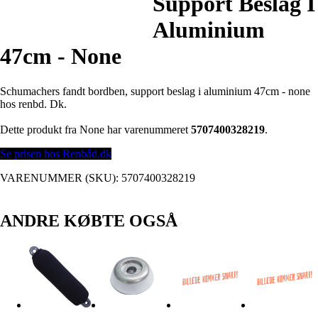
Support Beslag I
Aluminium
47cm - None
Schumachers fandt bordben, support beslag i aluminium 47cm - none
hos renbd. Dk.
Dette produkt fra None har varenummeret
5707400328219
.
Se prisen hos Renbåd.dk
VARENUMMER (SKU):
5707400328219
ANDRE KØBTE OGSÅ