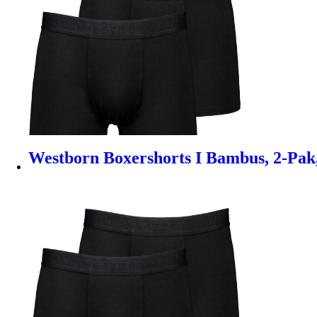
Westborn Boxershorts I Bambus, 2-Pak, 