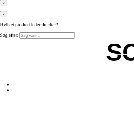
×
×
Hvilket produkt leder du efter?
Søg efter:
S
S