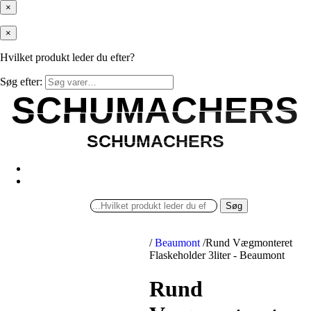
×
×
Hvilket produkt leder du efter?
Søg efter:
SCHUMACHERS
SCHUMACHERS
SCHUMACHERS
SCHUMACHERS
Søg
/
Beaumont
/
Rund Vægmonteret
Flaskeholder 3liter - Beaumont
Rund