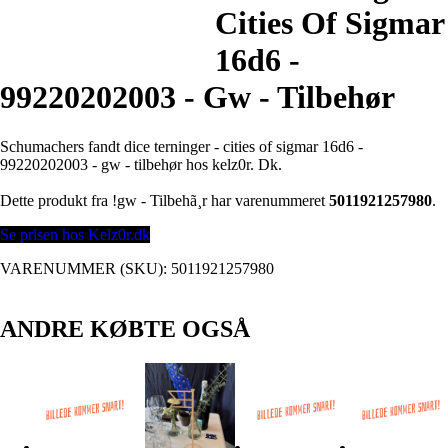
Cities Of Sigmar
16d6 -
99220202003 - Gw - Tilbehør
Schumachers fandt dice terninger - cities of sigmar 16d6 -
99220202003 - gw - tilbehør hos kelz0r. Dk.
Dette produkt fra !gw - Tilbehã¸r har varenummeret
5011921257980
.
Se prisen hos Kelz0r.dk
VARENUMMER (SKU):
5011921257980
ANDRE KØBTE OGSÅ