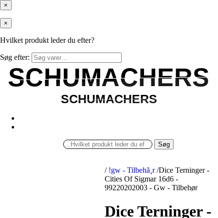
×
×
Hvilket produkt leder du efter?
Søg efter:
SCHUMACHERS
SCHUMACHERS
SCHUMACHERS
SCHUMACHERS
Søg
/
!gw - Tilbehã¸r
/
Dice Terninger -
Cities Of Sigmar 16d6 -
99220202003 - Gw - Tilbehør
Dice Terninger -