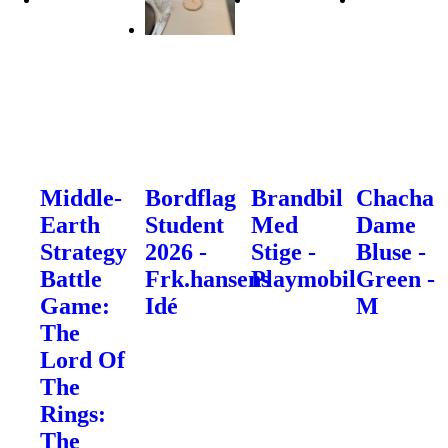
Middle-
Bordflag
Brandbil
Chacha
Earth
Student
Med
Dame
Strategy
2026 -
Stige -
Bluse -
Battle
Frk.hansens
Playmobil
Green -
Game:
Idé
M
The
Lord Of
The
Rings:
The