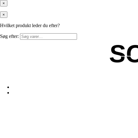
×
×
Hvilket produkt leder du efter?
Søg efter:
S
S