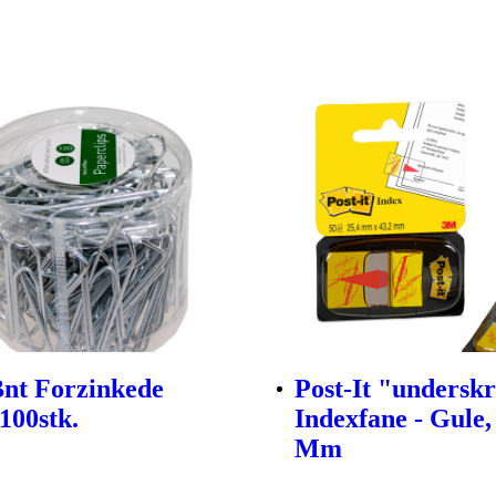
Bnt Forzinkede
Post-It "undersk
100stk.
Indexfane - Gule,
Mm