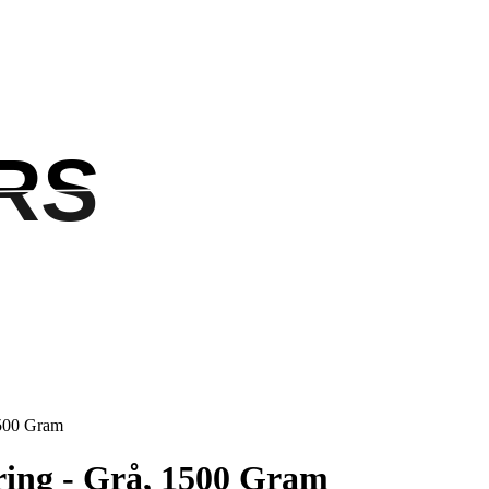
RS
RS
1500 Gram
ring - Grå, 1500 Gram