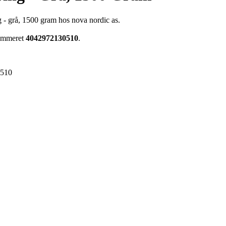
g - grå, 1500 gram hos nova nordic as.
nummeret
4042972130510
.
0510