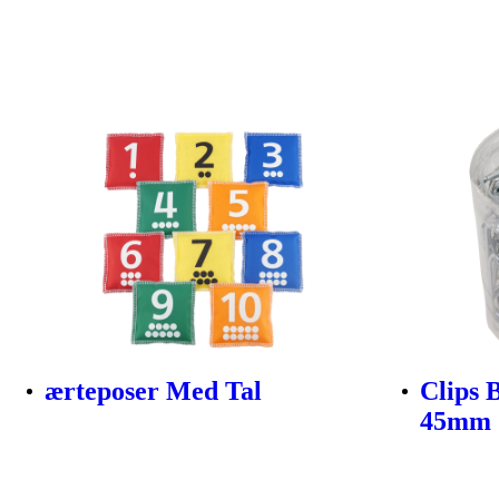
ærteposer Med Tal
Clips 
45mm 