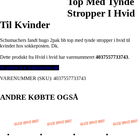
Top Med Tynde
Stropper I Hvid
Til Kvinder
Schumachers fandt hugo 2pak bh top med tynde stropper i hvid til
kvinder hos sokkeposten. Dk.
Dette produkt fra Hvid i hvid har varenummeret
4037557733743
.
Se prisen hos Sokkeposten.dk
VARENUMMER (SKU):
4037557733743
ANDRE KØBTE OGSÅ