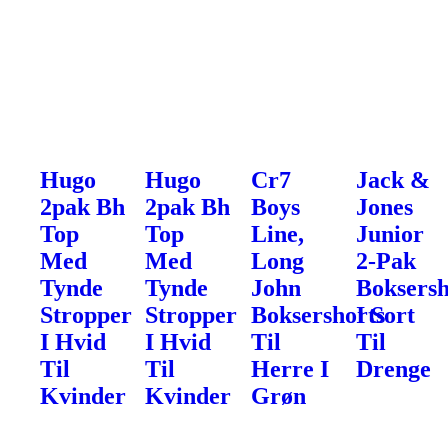
Hugo
Hugo
Cr7
Jack &
2pak Bh
2pak Bh
Boys
Jones
Top
Top
Line,
Junior
Med
Med
Long
2-Pak
Tynde
Tynde
John
Boksersh
Stropper
Stropper
Boksershorts
I Sort
I Hvid
I Hvid
Til
Til
Til
Til
Herre I
Drenge
Kvinder
Kvinder
Grøn