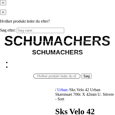
×
×
Hvilket produkt leder du efter?
Søg efter:
SCHUMACHERS
SCHUMACHERS
SCHUMACHERS
SCHUMACHERS
Søg
/
Urban
/
Sks Velo 42 Urban
Skærmsæt 700c X 42mm U. Stivere
- Sort
Sks Velo 42