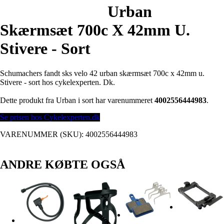
Urban
Skærmsæt 700c X 42mm U.
Stivere - Sort
Schumachers fandt sks velo 42 urban skærmsæt 700c x 42mm u.
Stivere - sort hos cykelexperten. Dk.
Dette produkt fra Urban i sort har varenummeret
4002556444983
.
Se prisen hos Cykelexperten.dk
VARENUMMER (SKU):
4002556444983
ANDRE KØBTE OGSÅ