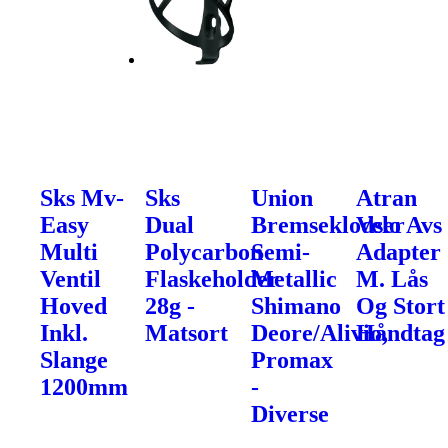
Sks Mv-
Sks
Union
Atran
Easy
Dual
Bremseklodser
Velo Avs
Multi
Polycarbon
Semi-
Adapter
Ventil
Flaskeholder
Metallic
M. Lås
Hoved
28g -
Shimano
Og Stort
Inkl.
Matsort
Deore/Alivio,
Håndtag
Slange
Promax
1200mm
-
Diverse