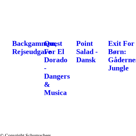
Backgammon,
Quest
Point
Exit For
Rejseudgave
For El
Salad -
Børn:
Dorado
Dansk
Gåderne
-
Jungle
Dangers
&
Musica
© Copyright Schumachers