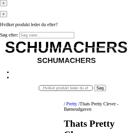
×
×
Hvilket produkt leder du efter?
Søg efter:
SCHUMACHERS
SCHUMACHERS
SCHUMACHERS
SCHUMACHERS
Søg
/
Pretty
/
Thats Pretty Clever -
Børneudgaven
Thats Pretty