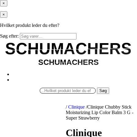
×
×
Hvilket produkt leder du efter?
Søg efter:
SCHUMACHERS
SCHUMACHERS
SCHUMACHERS
SCHUMACHERS
Søg
/
Clinique
/
Clinique Chubby Stick
Moisturizing Lip Color Balm 3 G -
Super Strawberry
Clinique