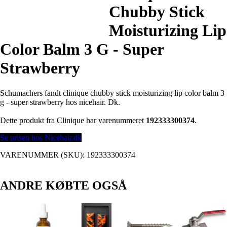
Chubby Stick
Moisturizing Lip
Color Balm 3 G - Super
Strawberry
Schumachers fandt clinique chubby stick moisturizing lip color balm 3
g - super strawberry hos nicehair. Dk.
Dette produkt fra Clinique har varenummeret
192333300374
.
Se prisen hos Nicehair.dk
VARENUMMER (SKU):
192333300374
ANDRE KØBTE OGSÅ