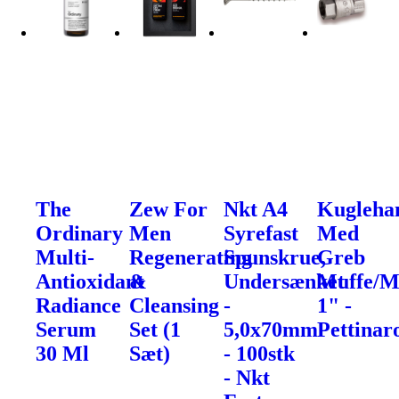
The
Zew For
Nkt A4
Kugleha
Ordinary
Men
Syrefast
Med
Multi-
Regenerating
Spunskrue,
Greb
Antioxidant
&
Undersænket
Muffe/M
Radiance
Cleansing
-
1" -
Serum
Set (1
5,0x70mm
Pettinaro
30 Ml
Sæt)
- 100stk
- Nkt