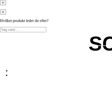
×
×
Hvilket produkt leder du efter?
Søg
efter:
S
S