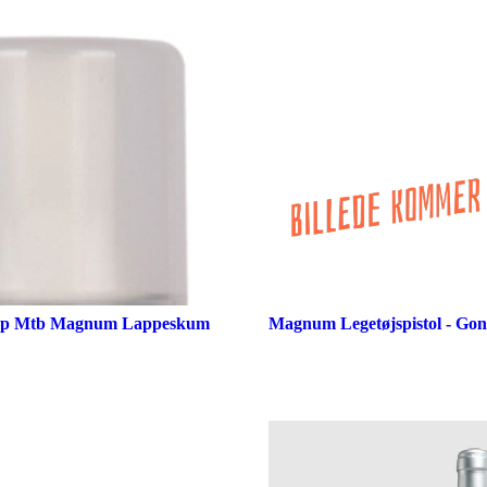
Stop Mtb Magnum Lappeskum
Magnum Legetøjspistol - Go