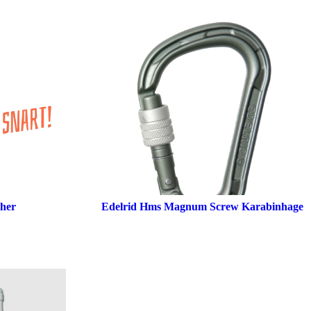
nher
Edelrid Hms Magnum Screw Karabinhage